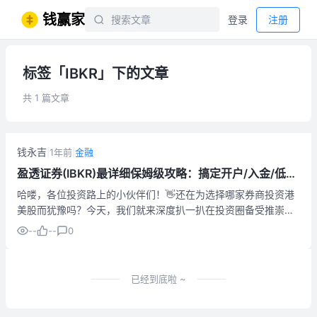
钱赢家
登录
注册
标签「IBKR」下的文章
共 1 篇文章
钱永吉
|
1年前
|
金融
盈透证券(IBKR)最详细保姆级攻略：搞定开户/入金/低佣
金/CRS/PDT/换汇/开户奖励，别再踩坑！
哈喽，各位投资路上的小伙伴们！👋还在为选择哪家券商投资港
美股而犹豫吗？今天，我们就来深度扒一扒在投资圈备受推崇的
盈透证券（Interactive Brokers，简称IBKR）。它真的是传说中
--
--
0
那个低佣金、通全球的“宝藏券商”吗？这篇超详细的...
已经到底啦 ~