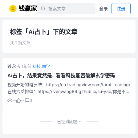
钱赢家
登录
注册
标签「Ai占卜」下的文章
共 1 篇文章
钱永吉
|
1年前
|
科技
,
国学
Ai占卜，结果竟然是…看看科技能否破解玄学密码
视频开始的塔罗牌：https://cn.tradingview.com/tarot-reading/
在线六爻排盘：https://ivenwang89.github.io/liu-yao/你是不是
也经常这样？面对琳琅满目的选项，大脑CPU过...
--
--
0
已经到底啦 ~