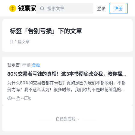
钱赢家
登录
注册
标签「告别亏损」下的文章
共 1 篇文章
钱永吉
|
1年前
|
金融
80%交易者亏钱的真相！这3本书彻底改变我，教你摆脱
亏损怪圈 (交易心理/交易系统/稳定盈利)
为什么80%的交易者都在亏钱？真的是因为我们不够聪明，不够
努力吗？我不这么认为！很多时候，我们缺的不是眼花缭乱的技
巧，而是如何真正理解交易的本质，并构建一套能够对抗人性弱
--
--
0
点的系统。今天，我想和你聊聊，如何驯服那头潜伏在我们交易
决策中的“情绪...
已经到底啦 ~